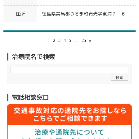
住所
徳島県美馬郡つるぎ町貞光字東浦７－６
1
2
3
4
5
…
25
»
治療院名で検索
電話相談窓口