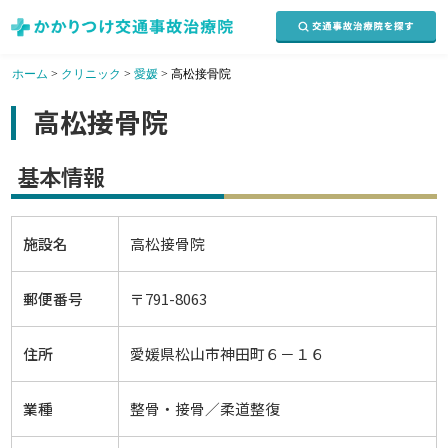
ホーム
>
クリニック
>
愛媛
>
高松接骨院
高松接骨院
基本情報
施設名
高松接骨院
郵便番号
〒791-8063
住所
愛媛県松山市神田町６－１６
業種
整骨・接骨／柔道整復