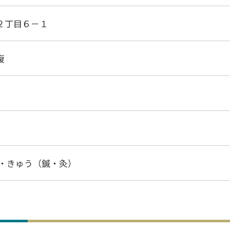
２丁目６－１
復
り・きゅう（鍼・灸）