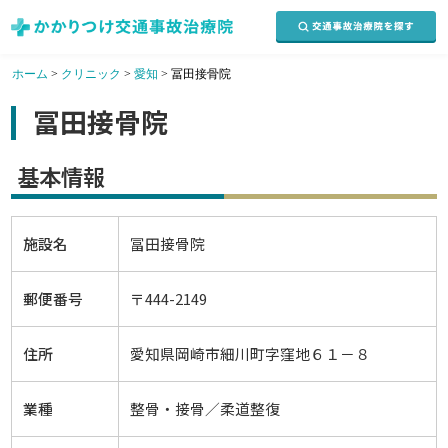
ホーム
>
クリニック
>
愛知
>
冨田接骨院
冨田接骨院
基本情報
施設名
冨田接骨院
郵便番号
〒444-2149
住所
愛知県岡崎市細川町字窪地６１－８
業種
整骨・接骨／柔道整復