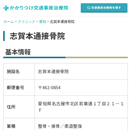
ホーム
>
クリニック
>
愛知
>
志賀本通接骨院
志賀本通接骨院
基本情報
施設名
志賀本通接骨院
郵便番号
〒462-0854
愛知県名古屋市北区若葉通１丁目２１－１
住所
Ｆ
業種
整骨・接骨／柔道整復