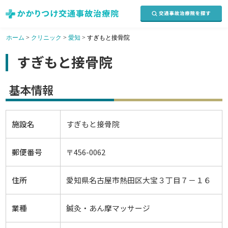
ホーム
>
クリニック
>
愛知
>
すぎもと接骨院
すぎもと接骨院
基本情報
施設名
すぎもと接骨院
郵便番号
〒456-0062
住所
愛知県名古屋市熱田区大宝３丁目７－１６
業種
鍼灸・あん摩マッサージ