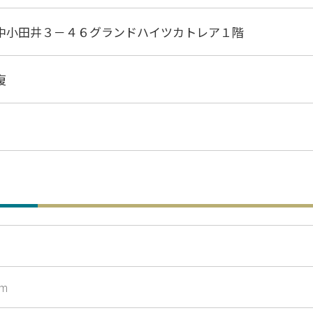
中小田井３－４６グランドハイツカトレア１階
復