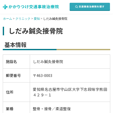
ホーム
>
クリニック
>
愛知
>
しだみ鍼灸接骨院
しだみ鍼灸接骨院
基本情報
施設名
しだみ鍼灸接骨院
郵便番号
〒463-0003
愛知県名古屋市守山区大字下志段味字熊田
住所
４２９－１
業種
整骨・接骨／柔道整復