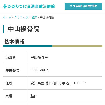
ホーム
>
クリニック
>
愛知
>
中山接骨院
中山接骨院
基本情報
施設名
中山接骨院
郵便番号
〒440-0864
住所
愛知県豊橋市向山町字池下１０－３
業種
整体