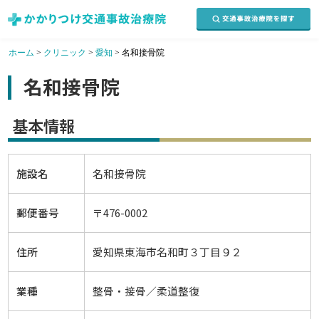
ホーム
>
クリニック
>
愛知
>
名和接骨院
名和接骨院
基本情報
施設名
名和接骨院
郵便番号
〒476-0002
住所
愛知県東海市名和町３丁目９２
業種
整骨・接骨／柔道整復