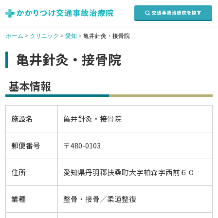
ホーム
>
クリニック
>
愛知
>
亀井針灸・接骨院
亀井針灸・接骨院
基本情報
施設名
亀井針灸・接骨院
郵便番号
〒480-0103
住所
愛知県丹羽郡扶桑町大字柏森字西前６０
業種
整骨・接骨／柔道整復