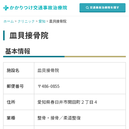
ホーム
>
クリニック
>
愛知
>
皿貝接骨院
皿貝接骨院
基本情報
施設名
皿貝接骨院
郵便番号
〒486-0855
住所
愛知県春日井市関田町２丁目４
業種
整骨・接骨／柔道整復