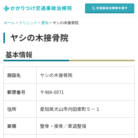
ホーム
>
クリニック
>
愛知
>
ヤシの木接骨院
ヤシの木接骨院
基本情報
施設名
ヤシの木接骨院
郵便番号
〒484-0071
住所
愛知県犬山市内田東町５－１
業種
整骨・接骨／柔道整復